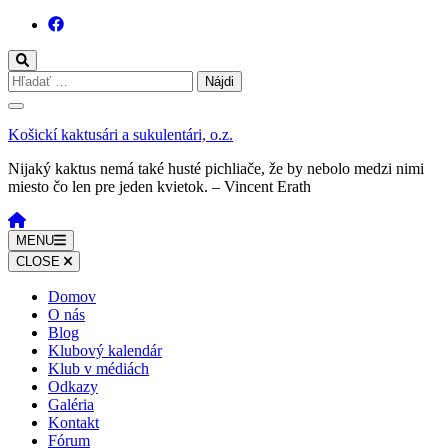
Skočiť
na
obsah
(stlačte
Hľadať:
Enter)
Košickí kaktusári a sukulentári, o.z.
Nijaký kaktus nemá také husté pichliače, že by nebolo medzi nimi
miesto čo len pre jeden kvietok. – Vincent Erath
MENU
CLOSE
Domov
O nás
Blog
Klubový kalendár
Klub v médiách
Odkazy
Galéria
Kontakt
Fórum