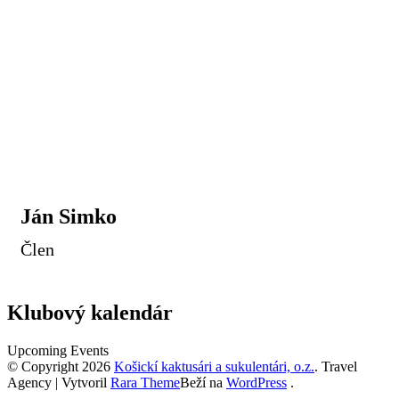
Ján Simko
Člen
Klubový kalendár
Upcoming Events
© Copyright 2026
Košickí kaktusári a sukulentári, o.z.
.
Travel
Agency | Vytvoril
Rara Theme
Beží na
WordPress
.