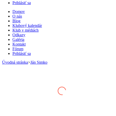
Prihlásiť sa
Domov
O nás
Blog
Klubový kalendár
Klub v médiách
Odkazy
Galéria
Kontakt
Fórum
Prihlásiť sa
Úvodná stránka
>
Ján Simko