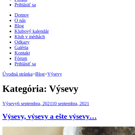
Prihlásiť sa
Domov
O nás
Blog
Klubový kalendár
Klub v médiách
Odkazy
Galéria
Kontakt
Fórum
Prihlásiť sa
Úvodná stránka
>
Blog
>
Výsevy
Kategória:
Výsevy
Výsevy
6 septembra, 2021
10 septembra, 2021
Výsevy, výsevy a ešte výsevy…