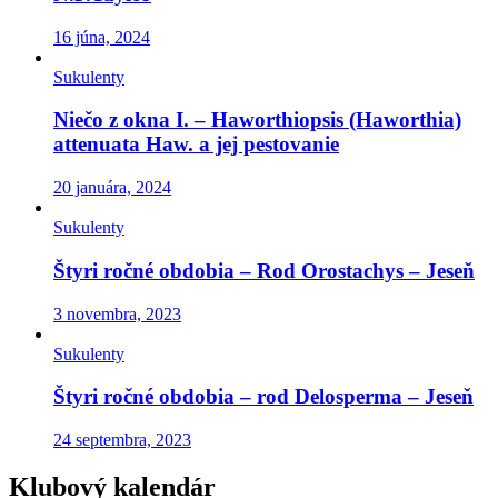
16 júna, 2024
Sukulenty
Niečo z okna I. – Haworthiopsis (Haworthia)
attenuata Haw. a jej pestovanie
20 januára, 2024
Sukulenty
Štyri ročné obdobia – Rod Orostachys – Jeseň
3 novembra, 2023
Sukulenty
Štyri ročné obdobia – rod Delosperma – Jeseň
24 septembra, 2023
Klubový kalendár