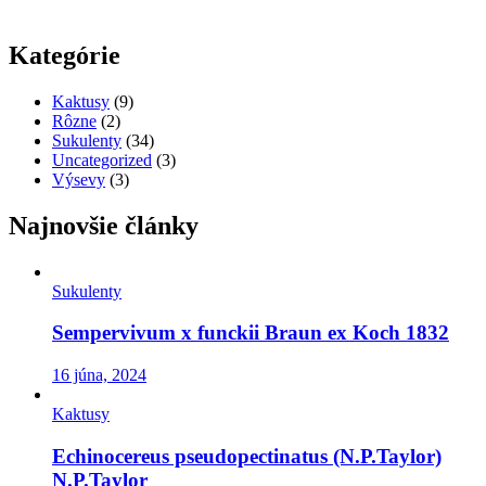
Kategórie
Kaktusy
(9)
Rôzne
(2)
Sukulenty
(34)
Uncategorized
(3)
Výsevy
(3)
Najnovšie články
Sukulenty
Sempervivum x funckii Braun ex Koch 1832
16 júna, 2024
Kaktusy
Echinocereus pseudopectinatus (N.P.Taylor)
N.P.Taylor