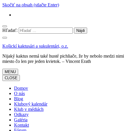
Skočiť na obsah (stlačte Enter)
Hľadať:
Košickí kaktusári a sukulentári, o.z.
Nijaký kaktus nemá také husté pichliače, že by nebolo medzi nimi
miesto čo len pre jeden kvietok. – Vincent Erath
MENU
CLOSE
Domov
O nás
Blog
Klubový kalendár
Klub v médiách
Odkazy
Galéria
Kontakt
Fórum