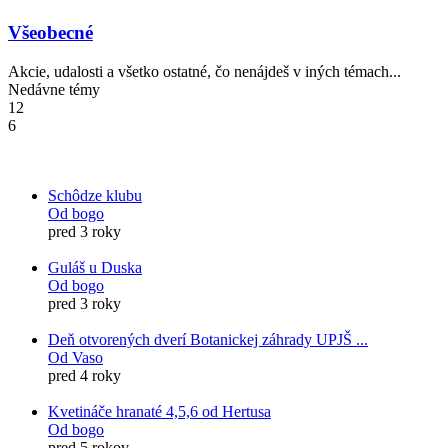
Všeobecné
Akcie, udalosti a všetko ostatné, čo nenájdeš v iných témach...
Nedávne témy
12
6
Schôdze klubu
Od bogo
pred 3 roky
Guláš u Duska
Od bogo
pred 3 roky
Deň otvorených dverí Botanickej záhrady UPJŠ ...
Od Vaso
pred 4 roky
Kvetináče hranaté 4,5,6 od Hertusa
Od bogo
pred 5 rokov