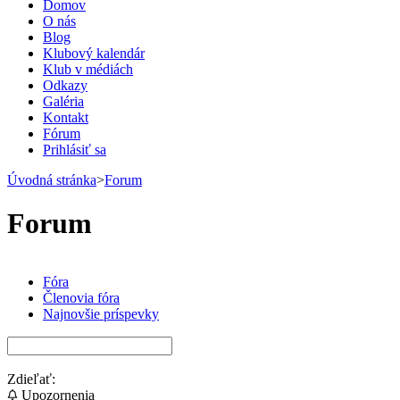
Domov
O nás
Blog
Klubový kalendár
Klub v médiách
Odkazy
Galéria
Kontakt
Fórum
Prihlásiť sa
Úvodná stránka
>
Forum
Forum
Fóra
Členovia fóra
Najnovšie príspevky
Zdieľať:
Upozornenia