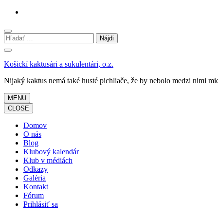
Skočiť
na
obsah
Hľadať:
(stlačte
Enter)
Košickí kaktusári a sukulentári, o.z.
Nijaký kaktus nemá také husté pichliače, že by nebolo medzi nimi mie
MENU
CLOSE
Domov
O nás
Blog
Klubový kalendár
Klub v médiách
Odkazy
Galéria
Kontakt
Fórum
Prihlásiť sa