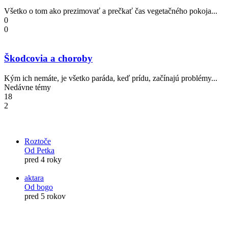
Všetko o tom ako prezimovať a prečkať čas vegetačného pokoja...
0
0
Škodcovia a choroby
Kým ich nemáte, je všetko paráda, keď prídu, začínajú problémy...
Nedávne témy
18
2
Roztoče
Od Petka
pred 4 roky
aktara
Od bogo
pred 5 rokov