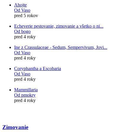
Ahojte
Od Vaso
pred 5 rokov
Echeverie pestovanie, zimovanie a všetko o ni...
Od bogo
pred 4 roky
Ine z Crassulaceae - Sedum, Sempervivum, Jovi...
Od Vaso
pred 4 roky
Coryphantha a Escobaria
Od Vaso
pred 4 roky
Mammillaria
Od pmokry
pred 4 roky
Zimovanie