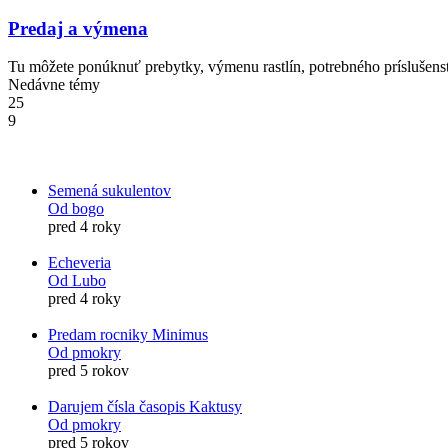
Predaj a výmena
Tu môžete ponúknuť prebytky, výmenu rastlín, potrebného príslušenstv
Nedávne témy
25
9
Semená sukulentov
Od bogo
pred 4 roky
Echeveria
Od Lubo
pred 4 roky
Predam rocniky Minimus
Od pmokry
pred 5 rokov
Darujem čísla časopis Kaktusy
Od pmokry
pred 5 rokov