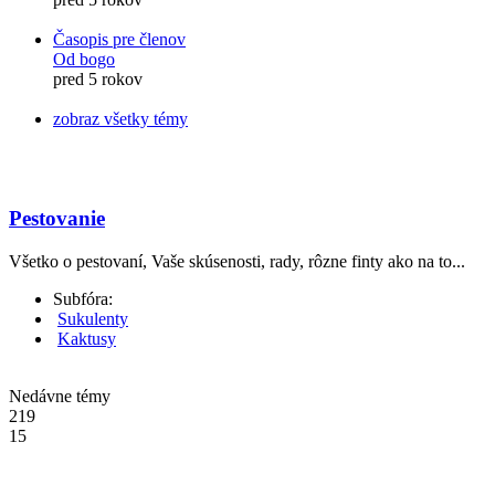
Časopis pre členov
Od bogo
pred 5 rokov
zobraz všetky témy
Pestovanie
Všetko o pestovaní, Vaše skúsenosti, rady, rôzne finty ako na to...
Subfóra:
Sukulenty
Kaktusy
Nedávne témy
219
15