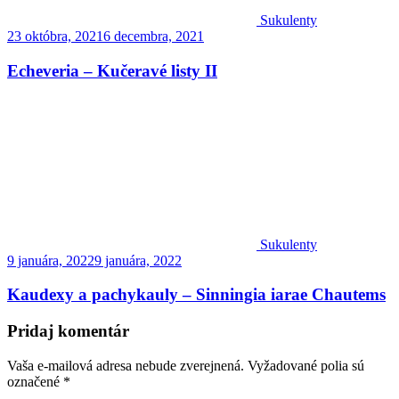
Sukulenty
23 októbra, 2021
6 decembra, 2021
Echeveria – Kučeravé listy II
Sukulenty
9 januára, 2022
9 januára, 2022
Kaudexy a pachykauly – Sinningia iarae Chautems
Pridaj komentár
Vaša e-mailová adresa nebude zverejnená.
Vyžadované polia sú
označené
*