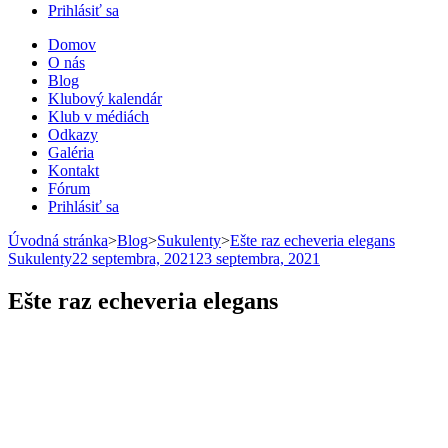
Prihlásiť sa
Domov
O nás
Blog
Klubový kalendár
Klub v médiách
Odkazy
Galéria
Kontakt
Fórum
Prihlásiť sa
Úvodná stránka
>
Blog
>
Sukulenty
>
Ešte raz echeveria elegans
Sukulenty
22 septembra, 2021
23 septembra, 2021
Ešte raz echeveria elegans