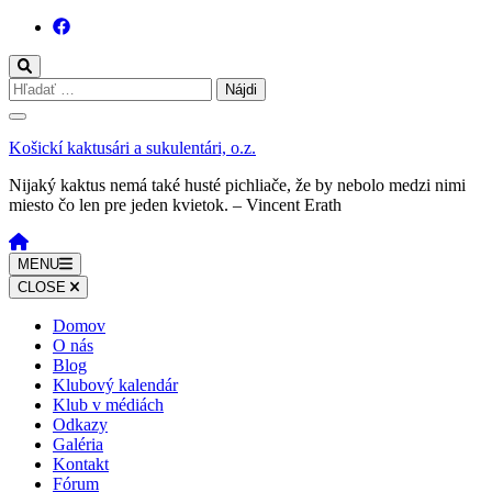
Skočiť
na
obsah
(stlačte
Hľadať:
Enter)
Košickí kaktusári a sukulentári, o.z.
Nijaký kaktus nemá také husté pichliače, že by nebolo medzi nimi
miesto čo len pre jeden kvietok. – Vincent Erath
MENU
CLOSE
Domov
O nás
Blog
Klubový kalendár
Klub v médiách
Odkazy
Galéria
Kontakt
Fórum