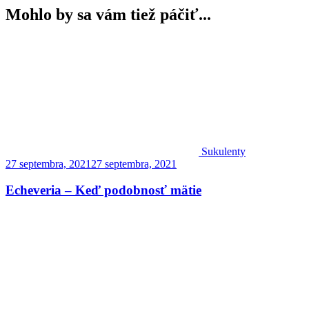
elegans
Mohlo by sa vám tiež páčiť...
Sukulenty
27 septembra, 2021
27 septembra, 2021
Echeveria – Keď podobnosť mätie