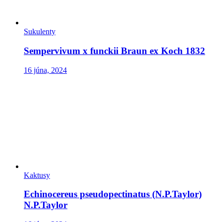
Sukulenty
Sempervivum x funckii Braun ex Koch 1832
16 júna, 2024
Kaktusy
Echinocereus pseudopectinatus (N.P.Taylor)
N.P.Taylor