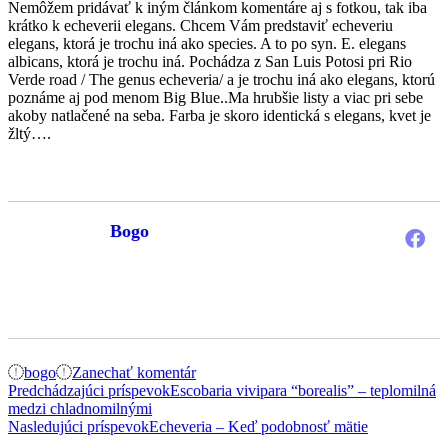
Nemôžem pridávať k iným článkom komentáre aj s fotkou, tak iba
krátko k echeverii elegans. Chcem Vám predstaviť echeveriu
elegans, ktorá je trochu iná ako species. A to po syn. E. elegans
albicans, ktorá je trochu iná. Pochádza z San Luis Potosi pri Rio
Verde road / The genus echeveria/ a je trochu iná ako elegans, ktorú
poznáme aj pod menom Big Blue..Ma hrubšie listy a viac pri sebe
akoby natlačené na seba. Farba je skoro identická s elegans, kvet je
žltý….
Bogo
k
bogo
Zanechať komentár
Navigácia
článku
Predchádzajúci príspevok
Escobaria vivipara “borealis” – teplomilná
Ešte
medzi chladnomilnými
v
raz
Nasledujúci príspevok
Echeveria – Keď podobnosť mätie
článku
echeveria